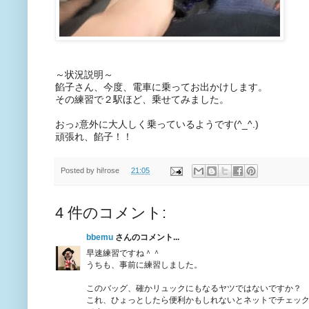
～状況説明～
餡子さん、今度、電車に乗ってお出かけします。
その練習で２駅ほど、乗せてみました。
おっ♪意外に大人しく乗っているようです(^_^.)
頑張れ、餡子！！
Posted by
hi!rose
21:05
4 件のコメント:
bbemu
さんのコメント...
早速練習ですね＾＾
うちも、事前に練習しました。
このバッグ、確かリュックにもなるヤツではないですか？
これ、ひょっとしたら便利かもしれないとネットでチェッ