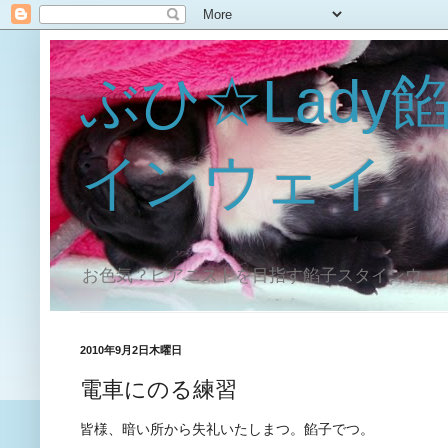
ぶひ☆Lady
インウェイ
お色気？ピアニストを目指す餡子スタインウェ
2010年9月2日木曜日
電車にのる練習
皆様、暗い所から失礼いたしまつ。餡子でつ。