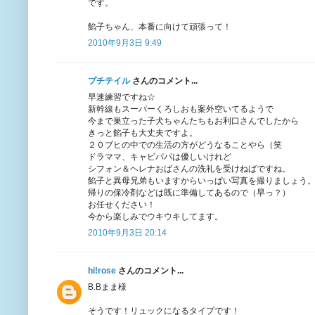
です。
餡子ちゃん、本番に向けて頑張って！
2010年9月3日 9:49
プチテイル
さんのコメント...
早速練習ですね☆
新幹線もスーパーくろしおも案外空いてるようで
今まで巣立った子犬ちゃんたちもお利口さんでしたから
きっと餡子も大丈夫ですよ。
２０ブヒの中での生活の方がどうなることやら（笑
ドラママ、キャビパパは優しいけれど
シフォン＆ヘレナおばさんの洗礼を受けねばですね。
餡子と異母兄弟もいますからいっぱい写真を撮りましょう
帰りの保冷剤などは既に準備してあるので（早っ？）
お任せください！
今から楽しみでウキウキしてます。
2010年9月3日 20:14
hi!rose
さんのコメント...
B.Bまま様
そうです！リュックになるタイプです！