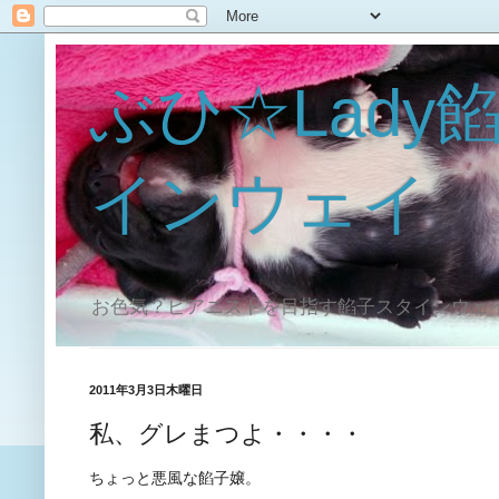
ぶひ☆Lady
インウェイ
お色気？ピアニストを目指す餡子スタインウェ
2011年3月3日木曜日
私、グレまつよ・・・・
ちょっと悪風な餡子嬢。