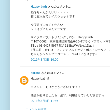
Happy-bath
さんのコメント...
餡仔ちゃんかわいい・・・・
箱に顔入れてナイスショットです
今度遊びに来てください
3/11はブヒちゃんデーです
マイクロバブルトリミングサロン HappyBath
〒107-0062 東京都港区南青山6-15-4プラウドフラット南
TEL：03-6427-5977 毎月11日はWANわんDay！
3月11日（金）は、フレンチブルドッグ・ボストンテリア
ちゃんがシャンプーコース３０％OFFになります♪
2011年3月3日 16:00
hi!rose
さんのコメント...
Happy-bath様
コメント、ありがとうございます！！
機会がありましたら、是非、利用させていただきます☆
2011年3月4日 11:46
コメントを投稿