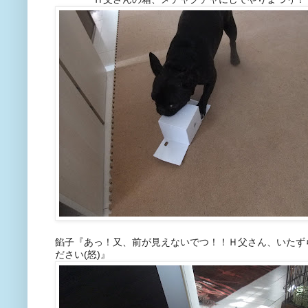
餡子『あっ！又、前が見えないでつ！！Ｈ父さん、いたず
ださい(怒)』