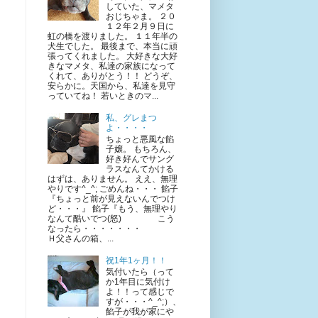
していた、マメタ
おじちゃま。 ２０
１２年２月９日に
虹の橋を渡りました。 １１年半の
犬生でした。 最後まで、本当に頑
張ってくれました。 大好きな大好
きなマメタ、私達の家族になって
くれて、ありがとう！！ どうぞ、
安らかに。天国から、私達を見守
っていてね！ 若いときのマ...
私、グレまつ
よ・・・・
ちょっと悪風な餡
子嬢。 もちろん、
好き好んでサング
ラスなんてかける
はずは、ありません。 ええ、無理
やりです^_^; ごめんね・・・ 餡子
『ちょっと前が見えないんでつけ
ど・・・』 餡子『もう、無理やり
なんて酷いでつ(怒) こう
なったら・・・・・・・
Ｈ父さんの箱、...
祝1年1ヶ月！！
気付いたら（って
か1年目に気付け
よ！！って感じで
すが・・・^_^;）、
餡子が我が家にや