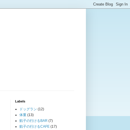
Labels
ドッグラン
(12)
体重
(13)
餡子の行けるBAR
(7)
餡子の行けるCAFE
(17)