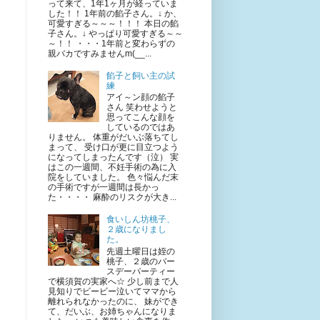
って来て、1年1ヶ月が経っていま
した！！ 1年前の餡子さん。↓ か、
可愛すぎる～～～！！！ 本日の餡
子さん。↓ やっぱり可愛すぎる～～
～！！ ・・・1年前と変わらずの
親バカですみませんm(__...
餡子と飼い主の試
練
アイ～ン顔の餡子
さん 笑わせようと
思ってこんな顔を
しているのではあ
りません。 体重がだいぶ落ちてし
まって、 受け口が更に目立つよう
になってしまったんです（泣） 実
はこの一週間、不妊手術の為に入
院をしていました。 色々悩んだ末
の手術ですが一週間は長かっ
た・・・・ 麻酔のリスクが大き...
食いしん坊桃子、
２歳になりまし
た。
先週土曜日は姪の
桃子、２歳のバー
スデーパーティー
で横須賀の実家へ☆ 少し前まで人
見知りでビービー泣いてママから
離れられなかったのに、 妹ができ
て、だいぶ、お姉ちゃんになりま