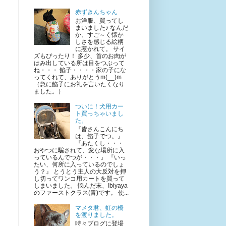
赤ずきんちゃん
お洋服、買ってし
まいました♪ なんだ
か、すご～く懐か
しさを感じる絵柄
に惹かれて。 サイ
ズもぴったり！ 多少、首のお肉が
はみ出している所は目をつぶって
ね・・・ 餡子・・・・家の子にな
ってくれて、ありがとうm(__)m
（急に餡子にお礼を言いたくなり
ました。）
ついに！犬用カー
ト買っちゃいまし
た。
『皆さんこんにち
は、餡子でつ。』
『あたくし・・・
おやつに騙されて、変な場所に入
っているんでつが・・・』 『いっ
たい、何所に入っているのでしょ
う？』 とうとう主人の大反対を押
し切ってワンコ用カートを買って
しまいました。 悩んだ末、Ibiyaya
のファーストクラス(青)です。 使...
マメタ君、虹の橋
を渡りました。
時々ブログに登場