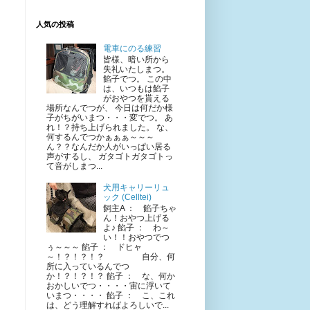
人気の投稿
電車にのる練習
皆様、暗い所から
失礼いたしまつ。
餡子でつ。 この中
は、いつもは餡子
がおやつを貰える
場所なんでつが、 今日は何だか様
子がちがいまつ・・・変でつ。 あ
れ！？持ち上げられました。 な、
何するんでつかぁぁぁ～～～
ん？？なんだか人がいっぱい居る
声がするし、 ガタゴトガタゴトっ
て音がしまつ...
犬用キャリーリュ
ック (Celltei)
飼主A ： 餡子ちゃ
ん！おやつ上げる
よ♪ 餡子 ： わ～
い！！おやつでつ
ぅ～～～ 餡子 ： ドヒャ
～！？！？！？ 自分、何
所に入っているんでつ
か！？！？！？ 餡子 ： な、何か
おかしいでつ・・・・宙に浮いて
いまつ・・・・ 餡子 ： こ、これ
は、どう理解すればよろしいで...