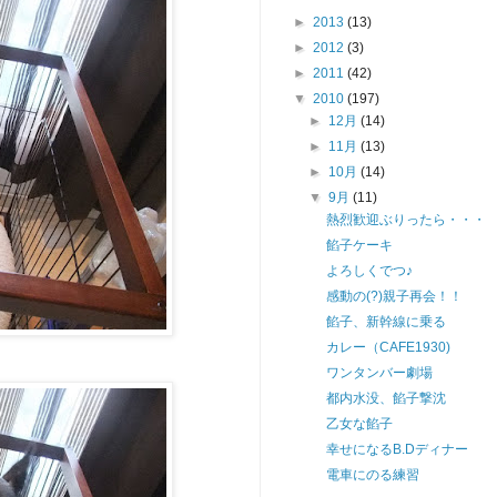
►
2013
(13)
►
2012
(3)
►
2011
(42)
▼
2010
(197)
►
12月
(14)
►
11月
(13)
►
10月
(14)
▼
9月
(11)
熱烈歓迎ぶりったら・・・
餡子ケーキ
よろしくでつ♪
感動の(?)親子再会！！
餡子、新幹線に乗る
カレー（CAFE1930)
ワンタンバー劇場
都内水没、餡子撃沈
乙女な餡子
幸せになるB.Dディナー
電車にのる練習