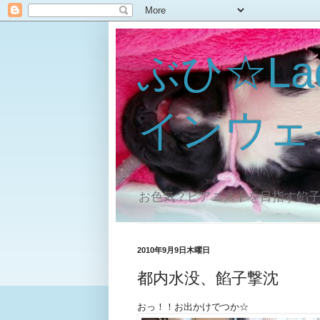
ぶひ☆La
インウェ
お色気？ピアニストを目指す餡
2010年9月9日木曜日
都内水没、餡子撃沈
おっ！！お出かけでつか☆