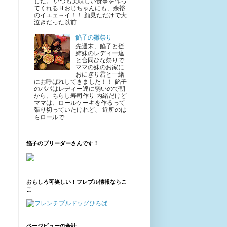
した。 いつも美味しい食事を作っ
てくれるＨおじちゃんにも、余裕
のイエェ～イ！！ 顔見ただけで大
泣きだった以前...
餡子の雛祭り
先週末、餡子と従
姉妹のレディー達
と合同ひな祭りで
ママの妹のお家に
おにぎり君と一緒
にお呼ばれしてきました！！ 餡子
のパパはレディー達に弱いので朝
から、ちらし寿司作り 内緒だけど
ママは、ロールケーキを作るって
張り切っていたけれど、 近所のは
らロールで...
餡子のブリーダーさんです！
おもしろ可笑しい！フレブル情報ならこ
こ
ページビューの合計