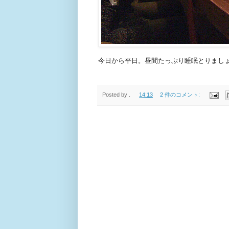
今日から平日。昼間たっぷり睡眠とりまし
Posted by
.
14:13
2 件のコメント: