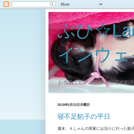
ぶひ☆La
インウェ
お色気？ピアニストを目指す餡
2010年5月31日月曜日
寝不足餡子の平日
週末、Ａしゃんの実家にお泊りに行った餡子