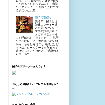
した。 いつも美味しい食事を作っ
てくれるＨおじちゃんにも、余裕
のイエェ～イ！！ 顔見ただけで大
泣きだった以前...
餡子の雛祭り
先週末、餡子と従
姉妹のレディー達
と合同ひな祭りで
ママの妹のお家に
おにぎり君と一緒
にお呼ばれしてきました！！ 餡子
のパパはレディー達に弱いので朝
から、ちらし寿司作り 内緒だけど
ママは、ロールケーキを作るって
張り切っていたけれど、 近所のは
らロールで...
餡子のブリーダーさんです！
おもしろ可笑しい！フレブル情報ならこ
こ
ページビューの合計