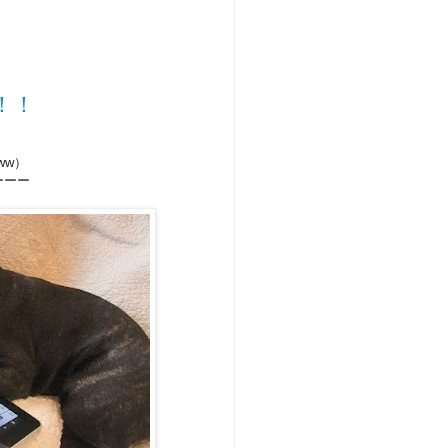
！！
ww）
ーーー