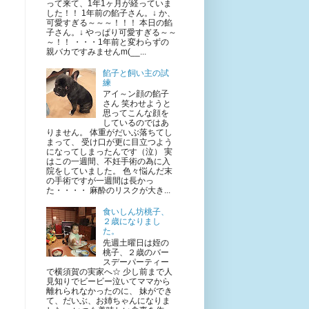
って来て、1年1ヶ月が経っていま
した！！ 1年前の餡子さん。↓ か、
可愛すぎる～～～！！！ 本日の餡
子さん。↓ やっぱり可愛すぎる～～
～！！ ・・・1年前と変わらずの
親バカですみませんm(__...
餡子と飼い主の試
練
アイ～ン顔の餡子
さん 笑わせようと
思ってこんな顔を
しているのではあ
りません。 体重がだいぶ落ちてし
まって、 受け口が更に目立つよう
になってしまったんです（泣） 実
はこの一週間、不妊手術の為に入
院をしていました。 色々悩んだ末
の手術ですが一週間は長かっ
た・・・・ 麻酔のリスクが大き...
食いしん坊桃子、
２歳になりまし
た。
先週土曜日は姪の
桃子、２歳のバー
スデーパーティー
で横須賀の実家へ☆ 少し前まで人
見知りでビービー泣いてママから
離れられなかったのに、 妹ができ
て、だいぶ、お姉ちゃんになりま