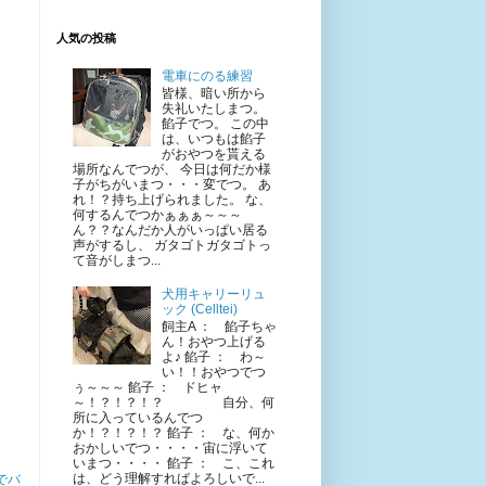
人気の投稿
電車にのる練習
皆様、暗い所から
失礼いたしまつ。
餡子でつ。 この中
は、いつもは餡子
がおやつを貰える
場所なんでつが、 今日は何だか様
子がちがいまつ・・・変でつ。 あ
れ！？持ち上げられました。 な、
何するんでつかぁぁぁ～～～
ん？？なんだか人がいっぱい居る
声がするし、 ガタゴトガタゴトっ
て音がしまつ...
犬用キャリーリュ
ック (Celltei)
飼主A ： 餡子ちゃ
！
ん！おやつ上げる
よ♪ 餡子 ： わ～
い！！おやつでつ
ぅ～～～ 餡子 ： ドヒャ
～！？！？！？ 自分、何
所に入っているんでつ
か！？！？！？ 餡子 ： な、何か
おかしいでつ・・・・宙に浮いて
いまつ・・・・ 餡子 ： こ、これ
は、どう理解すればよろしいで...
pでバ