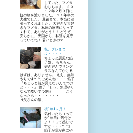
していた、マメタ
おじちゃま。 ２０
１２年２月９日に
虹の橋を渡りました。 １１年半の
犬生でした。 最後まで、本当に頑
張ってくれました。 大好きな大好
きなマメタ、私達の家族になって
くれて、ありがとう！！ どうぞ、
安らかに。天国から、私達を見守
っていてね！ 若いときのマ...
私、グレまつ
よ・・・・
ちょっと悪風な餡
子嬢。 もちろん、
好き好んでサング
ラスなんてかける
はずは、ありません。 ええ、無理
やりです^_^; ごめんね・・・ 餡子
『ちょっと前が見えないんでつけ
ど・・・』 餡子『もう、無理やり
なんて酷いでつ(怒) こう
なったら・・・・・・・
Ｈ父さんの箱、...
祝1年1ヶ月！！
気付いたら（って
か1年目に気付け
よ！！って感じで
すが・・・^_^;）、
餡子が我が家にや