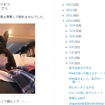
おりまつ。
►
2013
(13)
ま
でつ。
►
2012
(3)
►
2011
(42)
て夜も興奮して眠れませんでした。
▼
2010
(197)
►
12月
(14)
►
11月
(13)
►
10月
(14)
►
9月
(11)
►
8月
(11)
►
7月
(17)
►
6月
(16)
▼
5月
(22)
寝不足餡子の平日
iPadの使い方教えます。！
iPad届きました。餡子の一
撃！！
男心をくすぐる方法
のんべの若い女子２人！？
華麗なる餡子
たくて眠たくて・・・
Jingumae食堂BrownShee