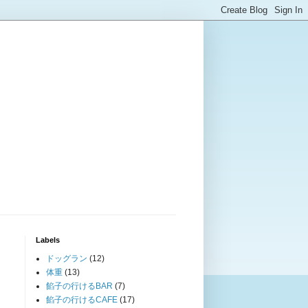
Labels
ドッグラン
(12)
体重
(13)
餡子の行けるBAR
(7)
餡子の行けるCAFE
(17)