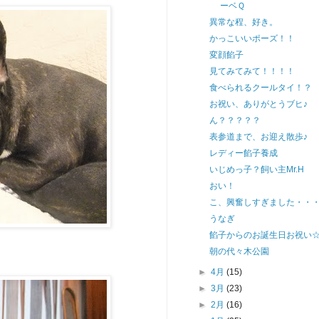
ーベＱ
異常な程、好き。
かっこいいポーズ！！
変顔餡子
見てみてみて！！！！
食べられるクールタイ！？
お祝い、ありがとうブヒ♪
ん？？？？？
表参道まで、お迎え散歩♪
レディー餡子養成
いじめっ子？飼い主Mr.H
おい！
こ、興奮しすぎました・・
うなぎ
餡子からのお誕生日お祝い
朝の代々木公園
►
4月
(15)
►
3月
(23)
►
2月
(16)