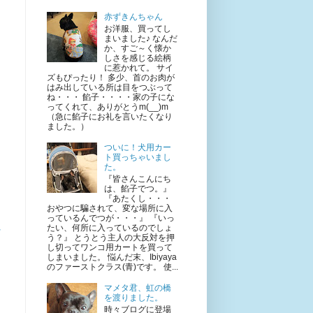
赤ずきんちゃん
お洋服、買ってし
まいました♪ なんだ
か、すご～く懐か
しさを感じる絵柄
に惹かれて。 サイ
ズもぴったり！ 多少、首のお肉が
はみ出している所は目をつぶって
ね・・・ 餡子・・・・家の子にな
ってくれて、ありがとうm(__)m
（急に餡子にお礼を言いたくなり
ました。）
ついに！犬用カー
ト買っちゃいまし
た。
『皆さんこんにち
は、餡子でつ。』
『あたくし・・・
・
おやつに騙されて、変な場所に入
っているんでつが・・・』 『いっ
たい、何所に入っているのでしょ
☆
う？』 とうとう主人の大反対を押
し切ってワンコ用カートを買って
しまいました。 悩んだ末、Ibiyaya
のファーストクラス(青)です。 使...
マメタ君、虹の橋
を渡りました。
時々ブログに登場