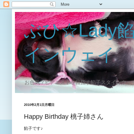
ぶひ☆Lady
インウェイ
お色気？ピアニストを目指す餡子スタインウェ
2010年2月1日月曜日
Happy Birthday 桃子姉さん
餡子です♪