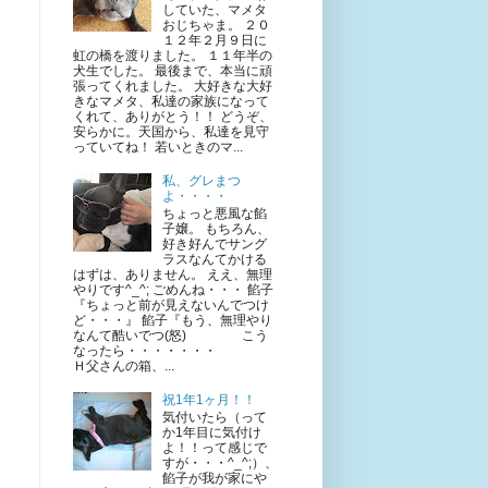
していた、マメタ
おじちゃま。 ２０
１２年２月９日に
虹の橋を渡りました。 １１年半の
犬生でした。 最後まで、本当に頑
張ってくれました。 大好きな大好
きなマメタ、私達の家族になって
くれて、ありがとう！！ どうぞ、
安らかに。天国から、私達を見守
っていてね！ 若いときのマ...
私、グレまつ
よ・・・・
ちょっと悪風な餡
子嬢。 もちろん、
好き好んでサング
ラスなんてかける
はずは、ありません。 ええ、無理
やりです^_^; ごめんね・・・ 餡子
『ちょっと前が見えないんでつけ
ど・・・』 餡子『もう、無理やり
なんて酷いでつ(怒) こう
なったら・・・・・・・
Ｈ父さんの箱、...
祝1年1ヶ月！！
気付いたら（って
か1年目に気付け
よ！！って感じで
すが・・・^_^;）、
餡子が我が家にや