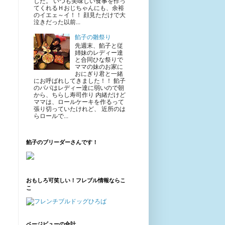
した。 いつも美味しい食事を作っ
てくれるＨおじちゃんにも、余裕
のイエェ～イ！！ 顔見ただけで大
泣きだった以前...
餡子の雛祭り
先週末、餡子と従
姉妹のレディー達
と合同ひな祭りで
ママの妹のお家に
おにぎり君と一緒
にお呼ばれしてきました！！ 餡子
のパパはレディー達に弱いので朝
から、ちらし寿司作り 内緒だけど
ママは、ロールケーキを作るって
張り切っていたけれど、 近所のは
らロールで...
餡子のブリーダーさんです！
おもしろ可笑しい！フレブル情報ならこ
こ
ページビューの合計