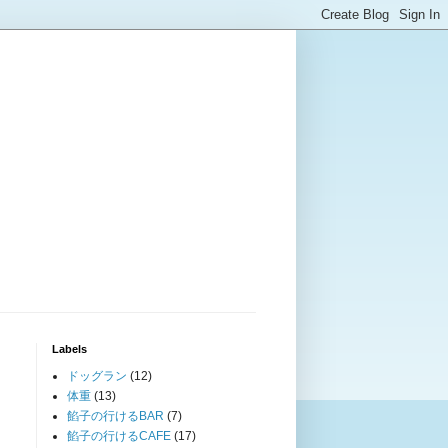
Labels
ドッグラン
(12)
体重
(13)
餡子の行けるBAR
(7)
餡子の行けるCAFE
(17)