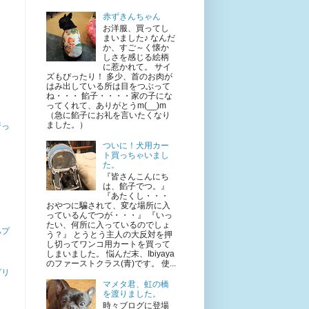
赤ずきんちゃん
お洋服、買ってし
まいました♪ なんだ
か、すご～く懐か
しさを感じる絵柄
に惹かれて。 サイ
ズもぴったり！ 多少、首のお肉が
はみ出している所は目をつぶって
ね・・・ 餡子・・・・家の子にな
ってくれて、ありがとうm(__)m
（急に餡子にお礼を言いたくなり
ました。）
折っ
ついに！犬用カー
ト買っちゃいまし
た。
『皆さんこんにち
は、餡子でつ。』
『あたくし・・・
おやつに騙されて、変な場所に入
っているんでつが・・・』 『いっ
たい、何所に入っているのでしょ
ハプ
う？』 とうとう主人の大反対を押
し切ってワンコ用カートを買って
しまいました。 悩んだ末、Ibiyaya
のファーストクラス(青)です。 使...
グリ
マメタ君、虹の橋
を渡りました。
時々ブログに登場