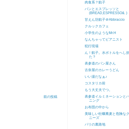
肉食系？餡子
パンとエスプレッソと
(BREAD,ESPRESSO&. )
甘えん坊餡子＠Abbraccio
クルックカフェ
小学生のようなMr.H
なんちゃってピアニスト
犯行現場
ん！餡子。水ボトルをへし
た？
表参道のパン屋さん
古奈屋のカレーうどん
いい湯だなぁ♪
コスタリカ前
もう大丈夫でつ。
表参道イルミネーションと
前の投稿
ニング
お布団の中から
美味しい牡蠣蕎麦と危険な
ニーズ
パリの裏路地