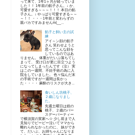
って来て、1年1ヶ月が経っていま
した！！ 1年前の餡子さん。↓ か、
可愛すぎる～～～！！！ 本日の餡
子さん。↓ やっぱり可愛すぎる～～
～！！ ・・・1年前と変わらずの
親バカですみませんm(__...
餡子と飼い主の試
練
アイ～ン顔の餡子
さん 笑わせようと
思ってこんな顔を
しているのではあ
りません。 体重がだいぶ落ちてし
まって、 受け口が更に目立つよう
になってしまったんです（泣） 実
はこの一週間、不妊手術の為に入
院をしていました。 色々悩んだ末
の手術ですが一週間は長かっ
た・・・・ 麻酔のリスクが大き...
食いしん坊桃子、
２歳になりまし
た。
先週土曜日は姪の
桃子、２歳のバー
スデーパーティー
で横須賀の実家へ☆ 少し前まで人
見知りでビービー泣いてママから
離れられなかったのに、 妹ができ
て、だいぶ、お姉ちゃんになりま