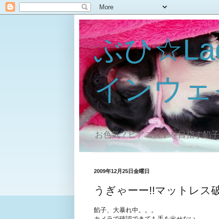
ぶひ☆La
インウェ
お色気？ピアニストを目指す餡
2009年12月25日金曜日
うぎゃーー!!マットレス
餡子、大暴れ中。。。
カメラで確認できても手を出せない。。。