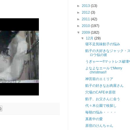
►
2013
(13)
►
2012
(3)
►
2011
(42)
►
2010
(197)
▼
2009
(182)
▼
12月
(29)
寝不足気味餡子の悩み
餡子の大好きなジャック・
ロウ似の彼
うぎゃーー!!マットレス破壊
よなよなエールでMerry
christmas!!
神宮前のエミリア
餡子の好きなお肉屋さん
穴場のCAFE＠原宿
餡子、お父さんに会う
代々木公園で枝探し
毎朝の悩み・・・・
真夜中の愛
原宿のけんちゃん