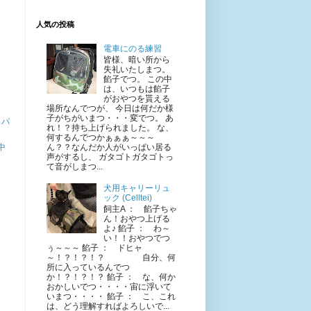
人気の投稿
電車にのる練習
皆様、暗い所から
失礼いたしまつ。
餡子でつ。 この中
は、いつもは餡子
がおやつを貰える
場所なんでつが、 今日は何だか様
子がちがいまつ・・・変でつ。 あ
スパ
れ！？持ち上げられました。 な、
何するんでつかぁぁぁ～～～
ん？？なんだか人がいっぱい居る
中
声がするし、 ガタゴトガタゴトっ
て音がしまつ...
犬用キャリーリュ
ック (Celltei)
飼主A ： 餡子ちゃ
ん！おやつ上げる
よ♪ 餡子 ： わ～
い！！おやつでつ
ぅ～～～ 餡子 ： ドヒャ
～！？！？！？ 自分、何
所に入っているんでつ
か！？！？！？ 餡子 ： な、何か
おかしいでつ・・・・宙に浮いて
いまつ・・・・ 餡子 ： こ、これ
は、どう理解すればよろしいで...