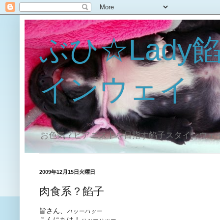
ぶひ☆Lady
インウェイ
お色気？ピアニストを目指す餡子スタインウェ
2009年12月15日火曜日
肉食系？餡子
皆さん、
ハッーハッー
こんにちは！