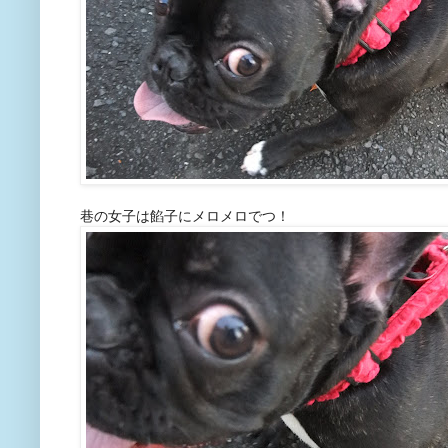
巷の女子は餡子にメロメロでつ！