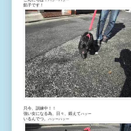
ハッーハッー
餡子です！
只今、訓練中！！
強い女になる為、日々、鍛えて
ハッー
いるんでつ。
ハッーハッー