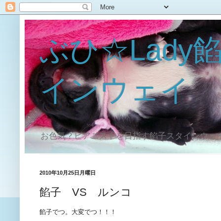
ぶひ☆Lady
インウェイ
お色気？ピアニストを目指す餡子スタインウェ
2010年10月25日月曜日
餡子 VS ルンコ
餡子でつ。大変でつ！！！