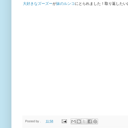
大好きなズーズー
が
妹のルンコ
にとられました！取り返したい
Posted by
.
11:58