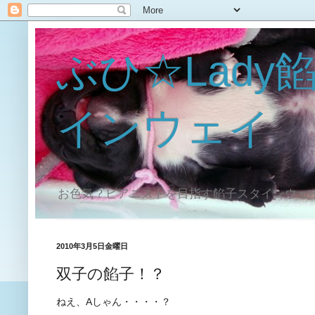
ぶひ☆Lady
インウェイ
お色気？ピアニストを目指す餡子スタインウェ
2010年3月5日金曜日
双子の餡子！？
ねえ、Aしゃん・・・・？