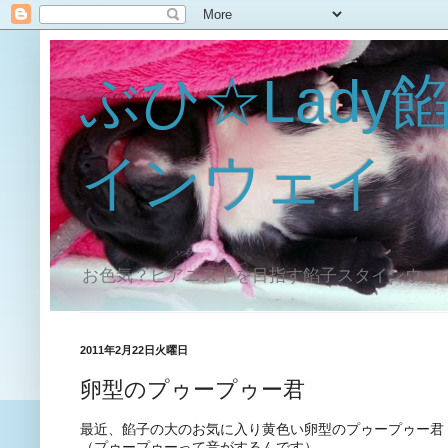
ぶひ☆Lady
インウェイ
お色気？ピアニストを目指す餡子スタインウェ
2011年2月22日火曜日
卵型のプゥープゥー君
最近、餡子の大のお気に入り黄色い卵型のプゥープゥー君
（プゥープゥーって音がするんです）