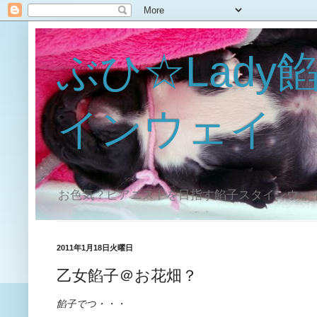
ぶひ☆Lady
インウェイ
お色気？ピアニストを目指す餡子スタインウェ
2011年1月18日火曜日
乙女餡子＠お花畑？
餡子でつ・・・