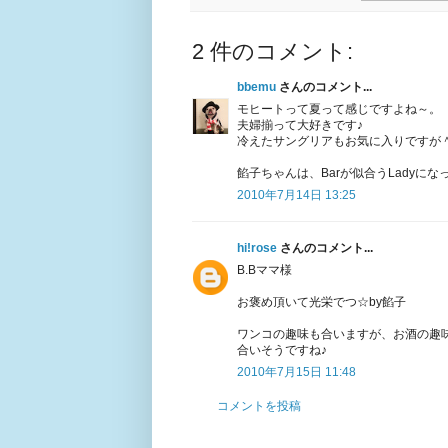
2 件のコメント:
bbemu
さんのコメント...
モヒートって夏って感じですよね～。
夫婦揃って大好きです♪
冷えたサングリアもお気に入りですが
餡子ちゃんは、Barが似合うLadyに
2010年7月14日 13:25
hi!rose
さんのコメント...
B.Bママ様
お褒め頂いて光栄でつ☆by餡子
ワンコの趣味も合いますが、お酒の趣
合いそうですね♪
2010年7月15日 11:48
コメントを投稿