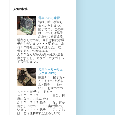
人気の投稿
電車にのる練習
皆様、暗い所から
失礼いたしまつ。
餡子でつ。 この中
は、いつもは餡子
がおやつを貰える
場所なんでつが、 今日は何だか様
子がちがいまつ・・・変でつ。 あ
れ！？持ち上げられました。 な、
何するんでつかぁぁぁ～～～
ん？？なんだか人がいっぱい居る
声がするし、 ガタゴトガタゴトっ
て音がしまつ...
犬用キャリーリュ
ック (Celltei)
飼主A ： 餡子ちゃ
ん！おやつ上げる
よ♪ 餡子 ： わ～
い！！おやつでつ
ぅ～～～ 餡子 ： ドヒャ
～！？！？！？ 自分、何
所に入っているんでつ
か！？！？！？ 餡子 ： な、何か
おかしいでつ・・・・宙に浮いて
いまつ・・・・ 餡子 ： こ、これ
は、どう理解すればよろしいで...