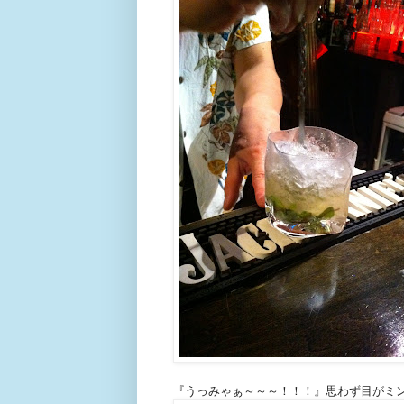
『うっみゃぁ～～～！！！』思わず目がミ