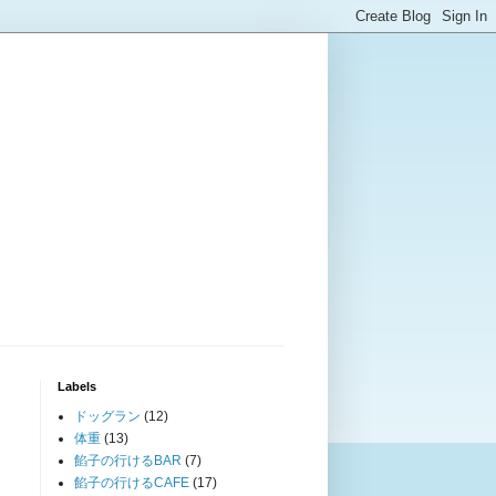
Labels
ドッグラン
(12)
体重
(13)
餡子の行けるBAR
(7)
餡子の行けるCAFE
(17)