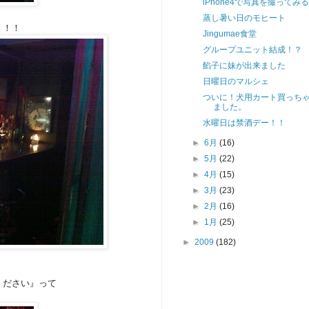
iPhone4で写真を撮ってみる
蒸し暑い日のモヒート
！！！
Jingumae食堂
グループユニット結成！？
餡子に妹が出来ました
日曜日のマルシェ
ついに！犬用カート買っち
ました。
水曜日は禁酒デー！！
►
6月
(16)
►
5月
(22)
►
4月
(15)
►
3月
(23)
►
2月
(16)
►
1月
(25)
►
2009
(182)
ください』って