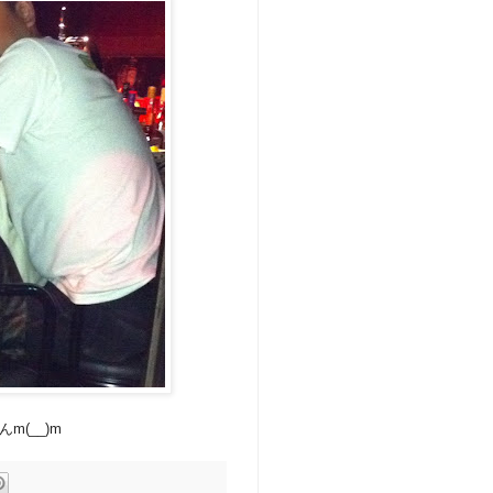
(__)m