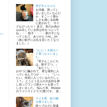
赤ずきんちゃん
お洋服、買ってし
まいました♪ なんだ
か、すご～く懐か
しさを感じる絵柄
に惹かれて。 サイ
ズもぴったり！ 多少、首のお肉が
はみ出している所は目をつぶって
ね・・・ 餡子・・・・家の子にな
ゃい
ってくれて、ありがとうm(__)m
（急に餡子にお礼を言いたくなり
ました。）
ついに！犬用カー
ト買っちゃいまし
た。
『皆さんこんにち
は、餡子でつ。』
『あたくし・・・
おやつに騙されて、変な場所に入
っているんでつが・・・』 『いっ
たい、何所に入っているのでしょ
う？』 とうとう主人の大反対を押
し切ってワンコ用カートを買って
しまいました。 悩んだ末、Ibiyaya
のファーストクラス(青)です。 使...
マメタ君、虹の橋
を渡りました。
時々ブログに登場