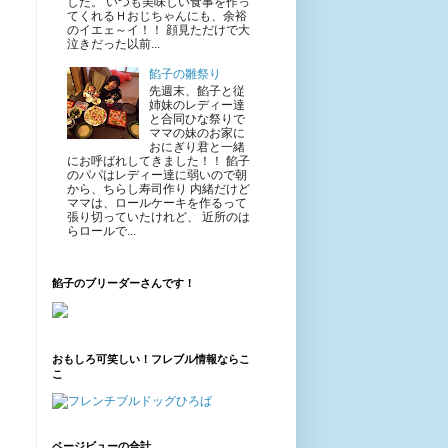
した。 いつも美味しい食事を作っ
てくれるＨおじちゃんにも、余裕
のイエェ～イ！！ 顔見ただけで大
泣きだった以前...
餡子の雛祭り
先週末、餡子と従
姉妹のレディー達
と合同ひな祭りで
ママの妹のお家に
おにぎり君と一緒
にお呼ばれしてきました！！ 餡子
のパパはレディー達に弱いので朝
から、ちらし寿司作り 内緒だけど
ママは、ロールケーキを作るって
張り切っていたけれど、 近所のは
らロールで...
餡子のブリーダーさんです！
おもしろ可笑しい！フレブル情報ならこ
こ
ページビューの合計