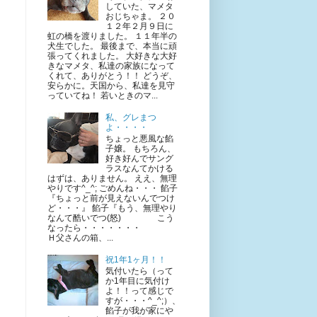
していた、マメタ
おじちゃま。 ２０
１２年２月９日に
虹の橋を渡りました。 １１年半の
犬生でした。 最後まで、本当に頑
張ってくれました。 大好きな大好
きなマメタ、私達の家族になって
くれて、ありがとう！！ どうぞ、
安らかに。天国から、私達を見守
っていてね！ 若いときのマ...
私、グレまつ
よ・・・・
ちょっと悪風な餡
子嬢。 もちろん、
好き好んでサング
ラスなんてかける
はずは、ありません。 ええ、無理
やりです^_^; ごめんね・・・ 餡子
『ちょっと前が見えないんでつけ
ど・・・』 餡子『もう、無理やり
なんて酷いでつ(怒) こう
なったら・・・・・・・
Ｈ父さんの箱、...
祝1年1ヶ月！！
気付いたら（って
か1年目に気付け
よ！！って感じで
すが・・・^_^;）、
餡子が我が家にや