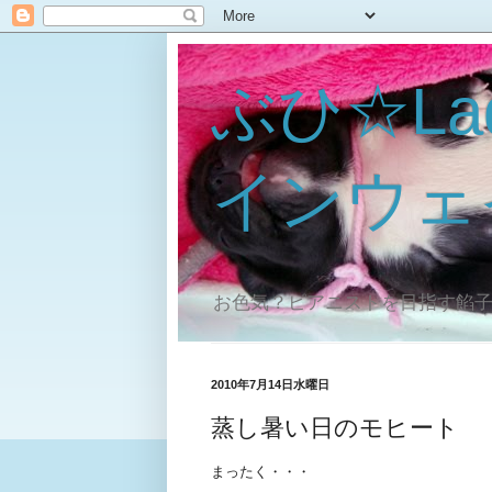
ぶひ☆La
インウェ
お色気？ピアニストを目指す餡
2010年7月14日水曜日
蒸し暑い日のモヒート
まったく・・・