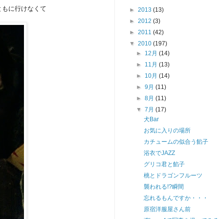
ともに行けなくて
►
2013
(13)
►
2012
(3)
►
2011
(42)
▼
2010
(197)
►
12月
(14)
►
11月
(13)
►
10月
(14)
►
9月
(11)
►
8月
(11)
▼
7月
(17)
犬Bar
お気に入りの場所
カチュームの似合う餡子
浴衣でJAZZ
グリコ君と餡子
桃とドラゴンフルーツ
襲われる!?瞬間
忘れるもんですか・・・
原宿洋服屋さん前