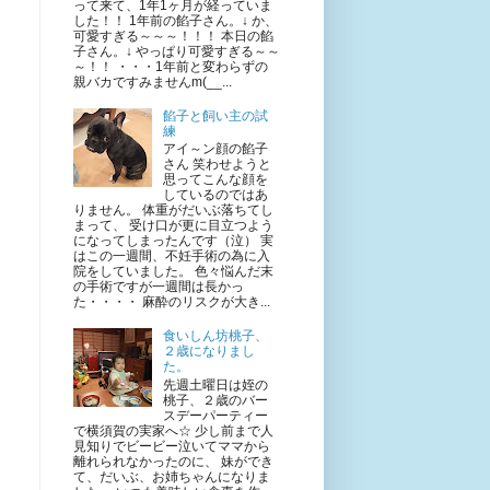
って来て、1年1ヶ月が経っていま
した！！ 1年前の餡子さん。↓ か、
可愛すぎる～～～！！！ 本日の餡
子さん。↓ やっぱり可愛すぎる～～
～！！ ・・・1年前と変わらずの
親バカですみませんm(__...
餡子と飼い主の試
練
アイ～ン顔の餡子
さん 笑わせようと
思ってこんな顔を
しているのではあ
りません。 体重がだいぶ落ちてし
まって、 受け口が更に目立つよう
になってしまったんです（泣） 実
はこの一週間、不妊手術の為に入
院をしていました。 色々悩んだ末
の手術ですが一週間は長かっ
た・・・・ 麻酔のリスクが大き...
食いしん坊桃子、
２歳になりまし
た。
先週土曜日は姪の
桃子、２歳のバー
スデーパーティー
で横須賀の実家へ☆ 少し前まで人
見知りでビービー泣いてママから
離れられなかったのに、 妹ができ
て、だいぶ、お姉ちゃんになりま