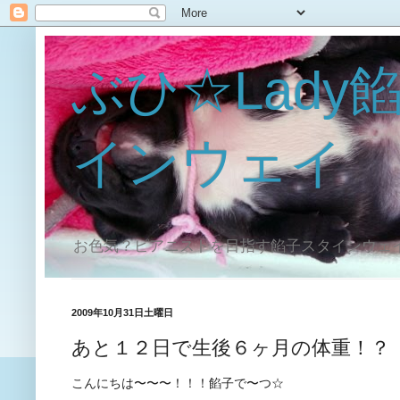
ぶひ☆Lady
インウェイ
お色気？ピアニストを目指す餡子スタインウェ
2009年10月31日土曜日
あと１２日で生後６ヶ月の体重！？
こんにちは〜〜〜！！！餡子で〜つ☆