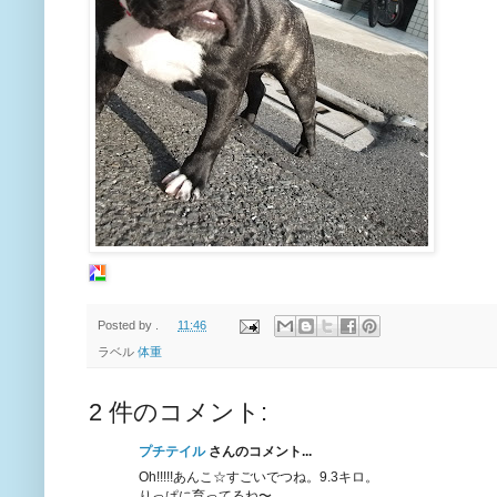
Posted by
.
11:46
ラベル
体重
2 件のコメント:
プチテイル
さんのコメント...
Oh!!!!!あんこ☆すごいでつね。9.3キロ。
りっぱに育ってるね〜。