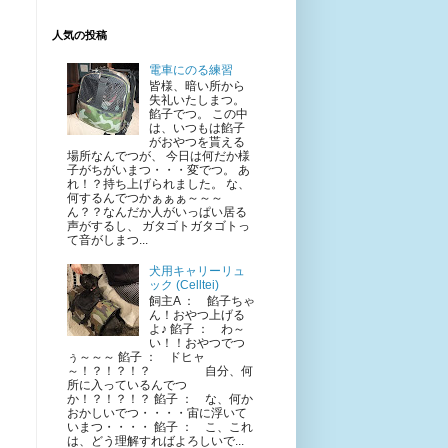
人気の投稿
電車にのる練習
皆様、暗い所から
失礼いたしまつ。
餡子でつ。 この中
は、いつもは餡子
がおやつを貰える
場所なんでつが、 今日は何だか様
子がちがいまつ・・・変でつ。 あ
れ！？持ち上げられました。 な、
何するんでつかぁぁぁ～～～
ん？？なんだか人がいっぱい居る
声がするし、 ガタゴトガタゴトっ
て音がしまつ...
犬用キャリーリュ
ック (Celltei)
飼主A ： 餡子ちゃ
ん！おやつ上げる
よ♪ 餡子 ： わ～
い！！おやつでつ
ぅ～～～ 餡子 ： ドヒャ
～！？！？！？ 自分、何
所に入っているんでつ
か！？！？！？ 餡子 ： な、何か
おかしいでつ・・・・宙に浮いて
いまつ・・・・ 餡子 ： こ、これ
は、どう理解すればよろしいで...