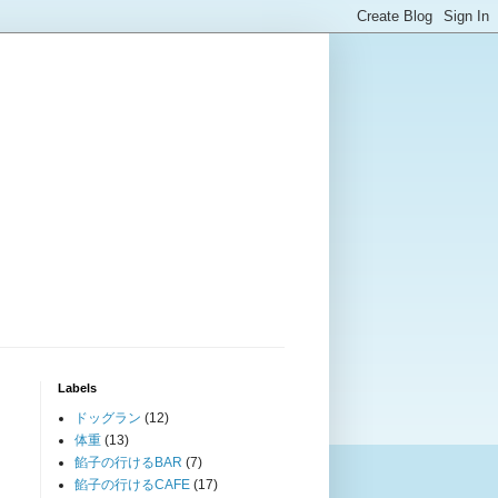
Labels
ドッグラン
(12)
体重
(13)
餡子の行けるBAR
(7)
餡子の行けるCAFE
(17)