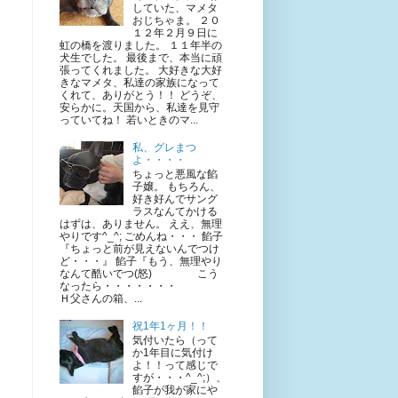
していた、マメタ
おじちゃま。 ２０
１２年２月９日に
虹の橋を渡りました。 １１年半の
犬生でした。 最後まで、本当に頑
張ってくれました。 大好きな大好
きなマメタ、私達の家族になって
くれて、ありがとう！！ どうぞ、
安らかに。天国から、私達を見守
っていてね！ 若いときのマ...
私、グレまつ
よ・・・・
ちょっと悪風な餡
子嬢。 もちろん、
好き好んでサング
ラスなんてかける
はずは、ありません。 ええ、無理
やりです^_^; ごめんね・・・ 餡子
『ちょっと前が見えないんでつけ
ど・・・』 餡子『もう、無理やり
なんて酷いでつ(怒) こう
なったら・・・・・・・
Ｈ父さんの箱、...
祝1年1ヶ月！！
気付いたら（って
か1年目に気付け
よ！！って感じで
すが・・・^_^;）、
餡子が我が家にや