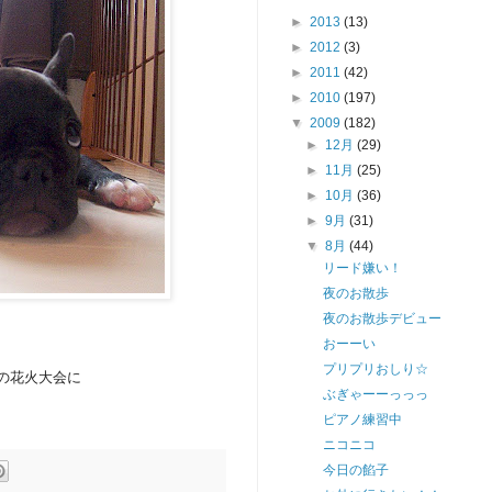
►
2013
(13)
►
2012
(3)
►
2011
(42)
►
2010
(197)
▼
2009
(182)
►
12月
(29)
►
11月
(25)
►
10月
(36)
►
9月
(31)
▼
8月
(44)
リード嫌い！
夜のお散歩
夜のお散歩デビュー
おーーい
プリプリおしり☆
の花火大会に
ぶぎゃーーっっっ
ピアノ練習中
ニコニコ
今日の餡子