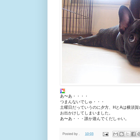
あ〜あ・・・・
つまんないでしゅ・・・
土曜日だっていうのに夕方、HとAは横須賀
お出かけしてしまいました。
あ〜あ・・・誰か遊んでくだしゃい。
Posted by
.
10:03