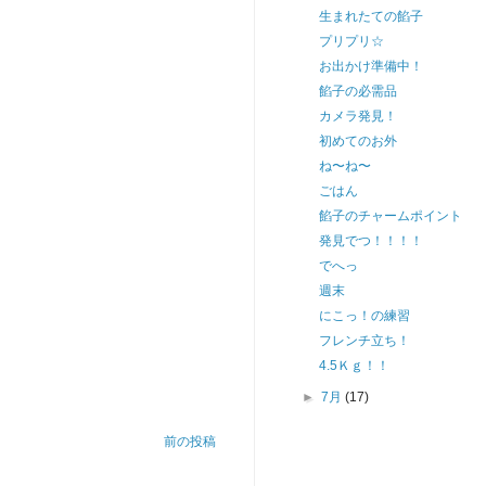
生まれたての餡子
プリプリ☆
お出かけ準備中！
餡子の必需品
カメラ発見！
初めてのお外
ね〜ね〜
ごはん
餡子のチャームポイント
発見でつ！！！！
でへっ
週末
にこっ！の練習
フレンチ立ち！
4.5Ｋｇ！！
►
7月
(17)
前の投稿