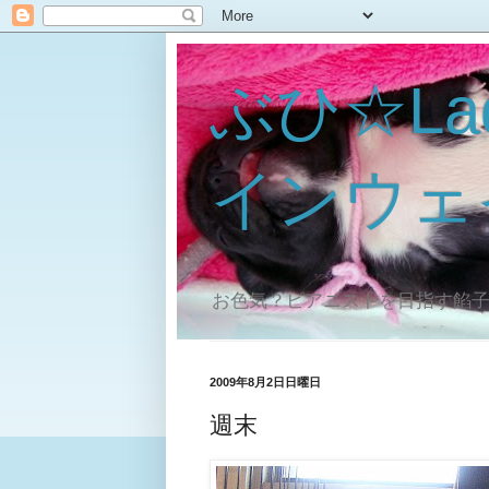
ぶひ☆La
インウェ
お色気？ピアニストを目指す餡
2009年8月2日日曜日
週末