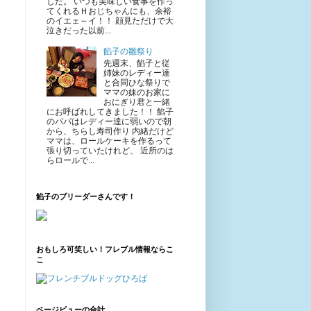
した。 いつも美味しい食事を作っ
てくれるＨおじちゃんにも、余裕
のイエェ～イ！！ 顔見ただけで大
泣きだった以前...
餡子の雛祭り
先週末、餡子と従
姉妹のレディー達
と合同ひな祭りで
ママの妹のお家に
おにぎり君と一緒
にお呼ばれしてきました！！ 餡子
のパパはレディー達に弱いので朝
から、ちらし寿司作り 内緒だけど
ママは、ロールケーキを作るって
張り切っていたけれど、 近所のは
らロールで...
餡子のブリーダーさんです！
おもしろ可笑しい！フレブル情報ならこ
こ
ページビューの合計