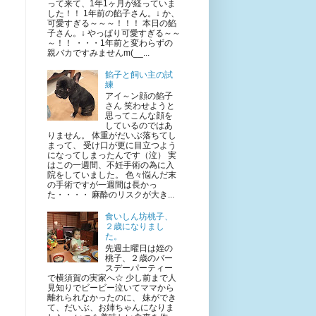
って来て、1年1ヶ月が経っていま
した！！ 1年前の餡子さん。↓ か、
可愛すぎる～～～！！！ 本日の餡
子さん。↓ やっぱり可愛すぎる～～
～！！ ・・・1年前と変わらずの
親バカですみませんm(__...
餡子と飼い主の試
練
アイ～ン顔の餡子
さん 笑わせようと
思ってこんな顔を
しているのではあ
りません。 体重がだいぶ落ちてし
まって、 受け口が更に目立つよう
になってしまったんです（泣） 実
はこの一週間、不妊手術の為に入
院をしていました。 色々悩んだ末
の手術ですが一週間は長かっ
た・・・・ 麻酔のリスクが大き...
食いしん坊桃子、
２歳になりまし
た。
先週土曜日は姪の
桃子、２歳のバー
スデーパーティー
で横須賀の実家へ☆ 少し前まで人
見知りでビービー泣いてママから
離れられなかったのに、 妹ができ
て、だいぶ、お姉ちゃんになりま