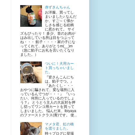
赤ずきんちゃん
お洋服、買ってし
まいました♪ なんだ
か、すご～く懐か
しさを感じる絵柄
に惹かれて。 サイ
ズもぴったり！ 多少、首のお肉が
はみ出している所は目をつぶって
ね・・・ 餡子・・・・家の子にな
ってくれて、ありがとうm(__)m
（急に餡子にお礼を言いたくなり
ました。）
ついに！犬用カー
ト買っちゃいまし
た。
『皆さんこんにち
は、餡子でつ。』
『あたくし・・・
おやつに騙されて、変な場所に入
っているんでつが・・・』 『いっ
たい、何所に入っているのでしょ
う？』 とうとう主人の大反対を押
？
し切ってワンコ用カートを買って
しまいました。 悩んだ末、Ibiyaya
のファーストクラス(青)です。 使...
マメタ君、虹の橋
を渡りました。
時々ブログに登場