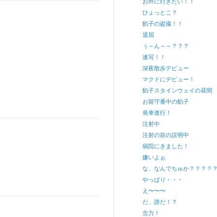
お外に行きたい！！
ひょっとこ？
餡子の盗撮！！
退屈
ぅ～ん～～？？？
連写！！
深夜散歩デビュー
マクドにデビュー！
餡子スタインウェイの昼間
お留守番中の餡子
発車進行！
注射中
注射の前の説明中
病院にきました！
嫌いよぉ
な、なんでちゅか？？？？
やっぱり・・・
え〜〜〜
だ、誰だ！？
念力！